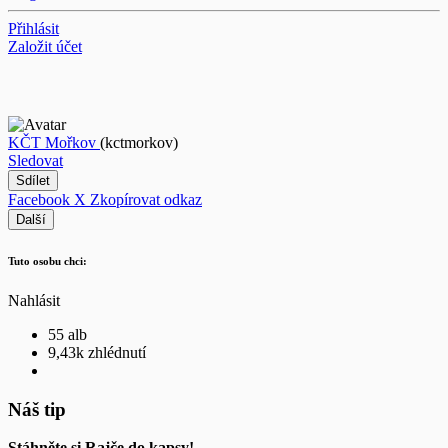
Přihlásit
Založit účet
KČT Mořkov
(kctmorkov)
Sledovat
Sdílet
Facebook
X
Zkopírovat odkaz
Další
Tuto osobu chci:
Nahlásit
55 alb
9,43k zhlédnutí
Náš tip
Stáhněte si Rajče do kapsy!