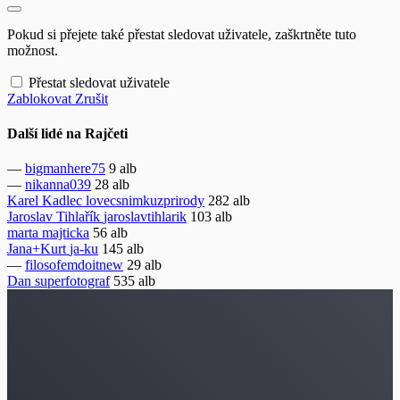
Pokud si přejete také přestat sledovat uživatele, zaškrtněte tuto
možnost.
Přestat sledovat uživatele
Zablokovat
Zrušit
Další lidé na Rajčeti
—
bigmanhere75
9 alb
—
nikanna039
28 alb
Karel Kadlec
lovecsnimkuzprirody
282 alb
Jaroslav Tihlařík
jaroslavtihlarik
103 alb
marta
majticka
56 alb
Jana+Kurt
ja-ku
145 alb
—
filosofemdoitnew
29 alb
Dan
superfotograf
535 alb