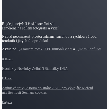
Rajče je největší česká sociální síť
zaměřená na sdílení fotografií a videí.
Nabízí neomezený prostor zdarma, snadnou a rychlou výrobu
fotoknih i jiných fotoproduktů.
Aktuálně
1,4 miliard fotek
,
7,86 milionů videí
a
1,42 milionů lidí
.
O Rajčeti
Kontakty
Novinky
Zelináři
Statistiky DSA
Reklama
Zajímavé fotky
Album do stránek
API pro vývojáře
Měření
návštěvnosti
Seznam cookies
Podpora